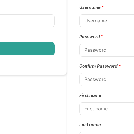
Username
*
Password
*
Confirm Password
*
First name
Last name