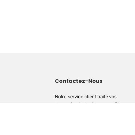
Contactez-Nous
Notre service client traite vos
demandes du lundi au samedi à
contact@institutnaturopathie.com ou
les de vente
sur notre page contact.
entialité