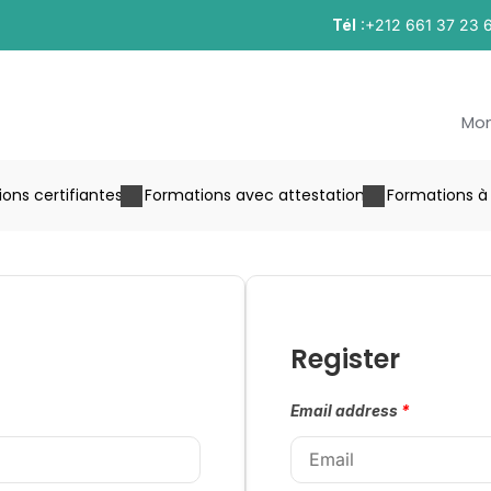
Tél
:+212 661 37 23 
Mo
ons certifiantes
Formations avec attestation
Formations à 
Register
Email address
*