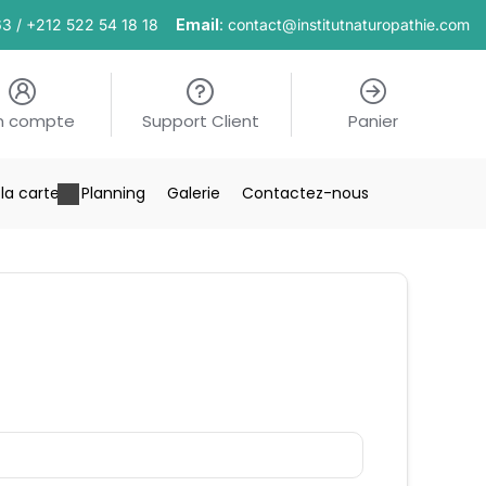
63 / +212 522 54 18 18
Email
: contact@institutnaturopathie.com
n compte
Support Client
Panier
la carte
Planning
Galerie
Contactez-nous