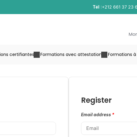
Tél
:+212 661 37 23 
Mo
ons certifiantes
Formations avec attestation
Formations à 
Register
Email address
*