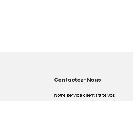
Contactez-Nous
Notre service client traite vos
demandes du lundi au samedi à
contact@institutnaturopathie.com ou
les de vente
sur notre page contact.
entialité