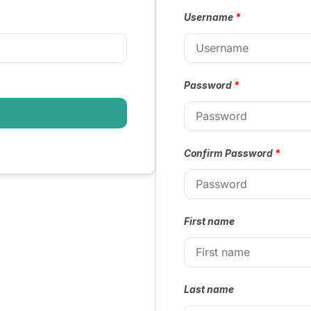
Username
*
Password
*
Confirm Password
*
First name
Last name