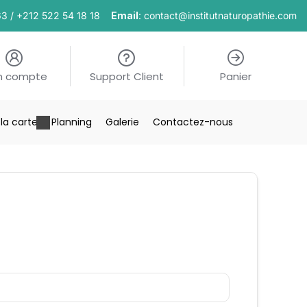
63 / +212 522 54 18 18
Email
: contact@institutnaturopathie.com
n compte
Support Client
Panier
la carte
Planning
Galerie
Contactez-nous